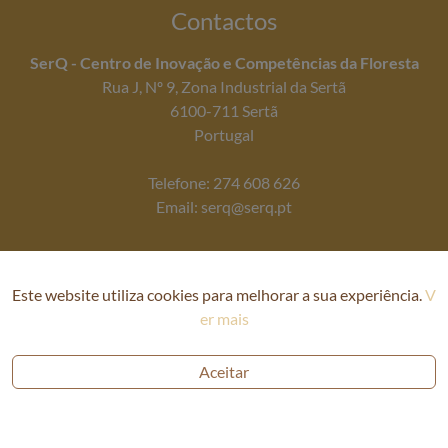
Contactos
SerQ - Centro de Inovação e Competências da Floresta
Rua J, Nº 9, Zona Industrial da Sertã
6100-711 Sertã
Portugal
Telefone: 274 608 626
Email: serq@serq.pt
Este website utiliza cookies para melhorar a sua experiência.
V
er mais
Aceitar
Política de privacidade