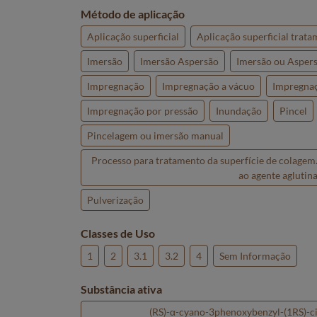
Método de aplicação
Aplicação superficial
Aplicação superficial trat
Imersão
Imersão Aspersão
Imersão ou Aspers
Impregnação
Impregnação a vácuo
Impregnaç
Impregnação por pressão
Inundação
Pincel
Pincelagem ou imersão manual
Processo para tratamento da superfície de colagem.
ao agente aglutina
Pulverização
Classes de Uso
1
2
3.1
3.2
4
Sem Informação
Substância ativa
(RS)-α-cyano-3phenoxybenzyl-(1RS)-cis