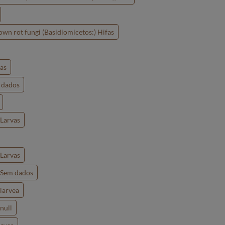
own rot fungi (Basidiomicetos:) Hifas
as
 dados
 Larvas
 Larvas
) Sem dados
larvea
null