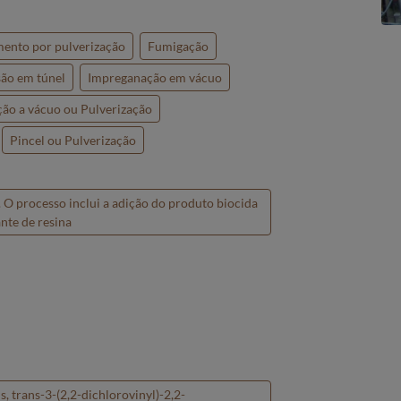
amento por pulverização
Fumigação
ão em túnel
Impreganação em vácuo
ão a vácuo ou Pulverização
Pincel ou Pulverização
 O processo inclui a adição do produto biocida
nte de resina
, trans-3-(2,2-dichlorovinyl)-2,2-