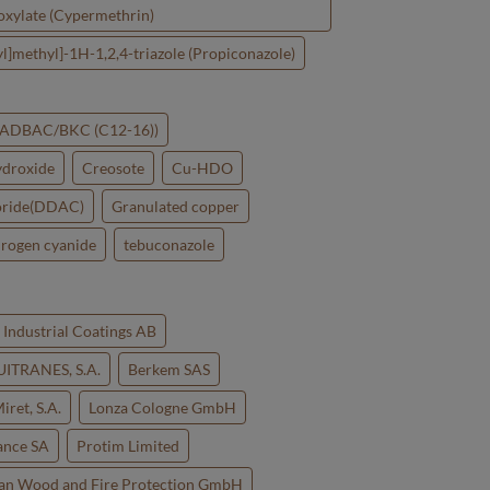
xylate (Cypermethrin)
yl]methyl]-1H-1,2,4-triazole (Propiconazole)
 (ADBAC/BKC (C12-16))
ydroxide
Creosote
Cu-HDO
oride(DDAC)
Granulated copper
rogen cyanide
tebuconazole
Industrial Coatings AB
ITRANES, S.A.
Berkem SAS
iret, S.A.
Lonza Cologne GmbH
ance SA
Protim Limited
n Wood and Fire Protection GmbH