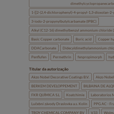
dimethylcyclopropanecarbo
1-[[2-(2,4-dichlorophenyl)-4-propyl-1,3-dioxolan-2-
3-iodo-2-propynylbutylcarbamate (IPBC)
Alkyl (C12-16) dimethylbenzyl ammonium chloride
Basic Copper carbonate
Boric acid
Copper h
DDACarbonate
Didecyldimethylammonium chl
Penflufen
Permethrin
fenpropimorph
hyd
Titular da autorização
Akzo Nobel Decorative Coatings B.V.
Akzo Nobel 
BERKEM DEVELOPPEMENT
BILBAINA DE ALQU
FKR QUÍMICA S.L
Koatchimie
Laboratorios M
Lučební závody Draslovka a.s. Kolín
PPG AC - Fr
TROY CHEMICAL COMPANY BV
V33
Wolma