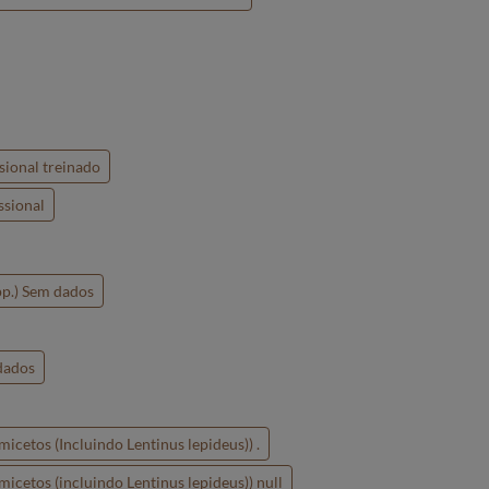
sional treinado
ssional
p.) Sem dados
dados
cetos (Incluindo Lentinus lepideus)) .
cetos (incluindo Lentinus lepideus)) null