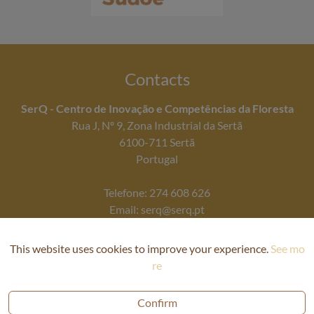
Contacts
SerQ - Centro de Inovação e Competências da Floresta
Rua J, Nº 9, Zona Industrial da Sertã
6100-711 Sertã
Portugal
Telefone: 274 608 626
Email: serq@serq.pt
This website uses cookies to improve your experience.
See mo
re
Confirm