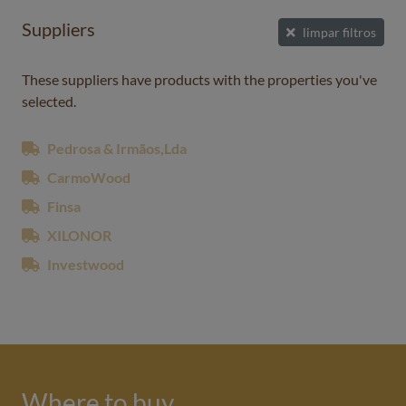
Suppliers
limpar filtros
These suppliers have products with the properties you've
selected.
Pedrosa & Irmãos,Lda
CarmoWood
Finsa
XILONOR
Investwood
Where to buy