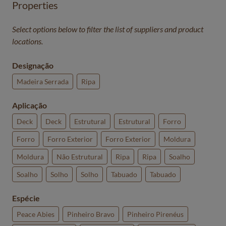
Properties
Select options below to filter the list of suppliers and product
locations.
Designação
Madeira Serrada
Ripa
Aplicação
Deck
Deck
Estrutural
Estrutural
Forro
Forro
Forro Exterior
Forro Exterior
Moldura
Moldura
Não Estrutural
Ripa
Ripa
Soalho
Soalho
Solho
Solho
Tabuado
Tabuado
Espécie
Peace Abies
Pinheiro Bravo
Pinheiro Pirenéus