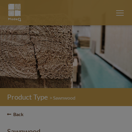
Product Type
> Sawnwood
Back
Sawnwood