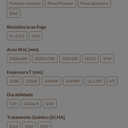
Pinheiro silvestre
Pinus Pinaster
Pinus Sylvestris
S/Inf
Resistência ao Fogo
D-s2,d 0
S/Inf
Area WxL [mm]
2400x600
3050x1500
320x100
50x25
S/Inf
Expessura T [mm]
2500
13500
3/4/4SP
3/4/4SP
51 a 297
HT
Durabilidade
C24
Classe 4
S/Inf
Tratamento Químico [ECHA]
S/Inf
S/Inf
S/Inf