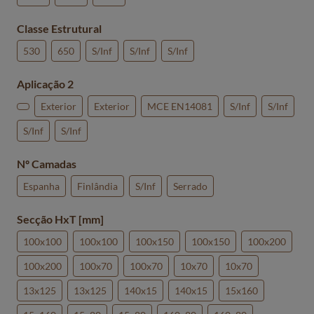
Classe Estrutural
530
650
S/Inf
S/Inf
S/Inf
Aplicação 2
Exterior
Exterior
MCE EN14081
S/Inf
S/Inf
S/Inf
S/Inf
Nº Camadas
Espanha
Finlândia
S/Inf
Serrado
Secção HxT [mm]
100x100
100x100
100x150
100x150
100x200
100x200
100x70
100x70
10x70
10x70
13x125
13x125
140x15
140x15
15x160