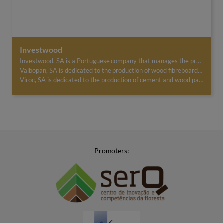
Investwood
Investwood, SA is a Portuguese company that manages the production and marketing of wood fibreboards and cement and wood-based panels.
Valbopan, SA is dedicated to the production of wood fibreboard, Valbopan® and Valchromat®, using pine wood in its production. It was incorporated in August 1988 and specialises in premium products.
Viroc, SA is dedicated to the production of cement and wood panels, Viroc®, a composite material, composed of a mixture of pine wood particles and compressed and dry Portland cement. The industrial unit was created in 1979 in France and incorporated in 1992 in Portugal.
Promoters: