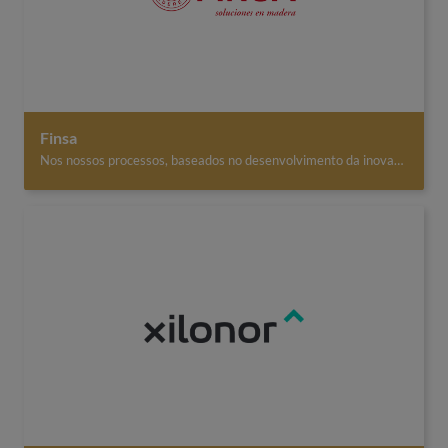
Finsa
Nos nossos processos, baseados no desenvolvimento da inovação, no design e circularidade, a madeira não perde as suas qualidades, pelo contrário, melhora a sua eficiência. Desde o início, somos conscientes da responsabilidade que assumimos ao utilizar a madeira como elemento base. Aprendemos com ela e incorporámos na nossa organização, algumas das suas virtudes, como a versatilidade, robustez e durabilidade. Continuamos a trabalhar para responder às necessidades dos setores habitat e da construção. Fabricamos e processamos produtos à base de madeira: painéis, superfícies decorativas, componentes de mobiliário, pavimentos laminados e madeira maciça. Nos nossos processos, baseados no desenvolvimento da inovação, design e circularidade, a madeira não perde as suas qualidades, mas melhora a sua eficiência.