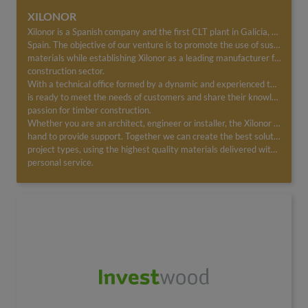
XILONOR
Xilonor is a Spanish company and the first CLT plant in Galicia, Northwestern
Spain. The objective of our venture is to promote the use of sustainable
materials while establishing Xilonor as a leading manufacturer for the timber
construction sector.
With a technical office formed by a dynamic and experienced team, Xilonor
is ready to meet the needs of customers and share their knowledge and
passion for timber construction.
Whether you are an architect, engineer or installer, the Xilonor Team is on
hand to provide support. Together we can create the best solution for all
project types, using the highest quality materials delivered with a truly
personal service.