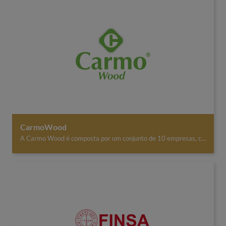
CarmoWood
A Carmo Wood é composta por um conjunto de 10 empresas, com sede em Portugal, e todo o processo de transformação, criação de produtos e desenvolvimento técnico é português. Oferece uma vasta gama de produtos no território nacional e além fronteiras, em sectores tão distintos como a agricultura, mundo equestre, construção, turismo, lazer, segurança e telecomunicações. O Grupo Carmo Wood desenvolve produtos e serviços de excelência no setor da fileira florestal. Foca-se no valor entregue aos clientes, na sustentabilidade das suas práticas e na promoção do respeito pela Pessoa, da dignidade e de condições de trabalho adequadas. O Grupo Carmo Wood pretende ser uma referência de excelência empresarial no mercado global da fileira florestal, adotando um modelo de governo e de negócio orientados para a inovação dos produtos e serviços, para a eficácia dos processos e das práticas, para a sustentabilidade do planeta e para a satisfação, dignidade e respeito de todas as partes interessadas.