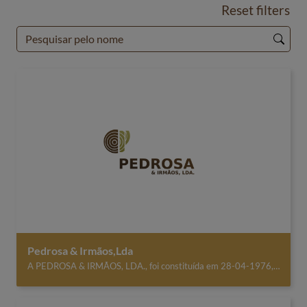
Reset filters
Pedrosa & Irmãos,Lda
A PEDROSA & IRMÃOS, LDA., foi constituída em 28-04-1976, mas não foi esta a data de início de atividade dos seus sócios fundadores. Estes iniciaram a sua atividade, na extração de resinas e já na década de 60, os irmãos Pedrosa, forneciam as madeiras necessárias à construção das estruturas que serviram de apoio à construção da ponte Salazar, mais tarde denominada ponte 25 de Abril. O posicionamento no mercado da PEDROSA & IRMÃOS, LDA., vai desde a exploração florestal até à fileira da madeira de Pinho e de produtos acabados. Este posicionamento permite a valorização da matéria prima na sua melhor aplicação. A participação da PEDROSA & IRMÃOS, LDA no mercado dos produtos em madeira foi confirmada com a obtenção do certificado de Marcação CE em 2014, assumindo-se assim como a primeira empresa a obter essa certificação em Portugal, de acordo com a Norma Europeia EN14229:2010 – Postes de madeira para linhas aéreas. O processo de preservação de madeiras, está aprovado pelo prestigiado Instituto Françês FCBA, com o número de registo: 0185. A empresa obteve e mantém a certificação da unidade de manejo florestal pelo FSC e da cadeia de custódia pelo FSC. O Sistema de Gestão da PEDROSA & IRMÃOS, LDA é auditado e cumpre a Norma EN ISO 9001:2015, desde 2019. As madeiras serradas para estruturas são colocadas no mercado com certificação Marcação CE, segundo a Norma EN14081-1:2005+A1:2011 desde 2020, dando cumprimento au REGULAMENTO (UE) N. o 305/2011. São inúmeras as valências da PEDROSA & IRMÃOS, LDA e acreditamos, ser imenso o seu potencial, por ser uma organização que acumula a valorosa experiência dos seus sócios fundadores e o espírito inovador das novas chefias.